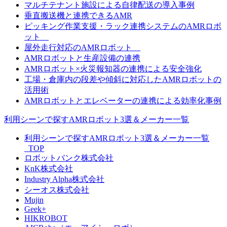
マルチテナント施設による自律配送の導入事例
垂直搬送機と連携できるAMR
ピッキング作業支援・ラック連携システムのAMRロボ
ット
屋外走行対応のAMRロボット
AMRロボットと生産設備の連携
AMRロボット×火災報知器の連携による安全強化
工場・倉庫内の段差や傾斜に対応したAMRロボットの
活用術
AMRロボットとエレベーターの連携による効率化事例
利用シーンで探すAMRロボット3選＆メーカー一覧
利用シーンで探すAMRロボット3選＆メーカー一覧
_TOP
ロボットバンク株式会社
KnK株式会社
Industry Alpha株式会社
シーオス株式会社
Mujin
Geek+
HIKROBOT