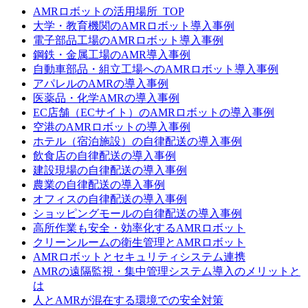
AMRロボットの活用場所_TOP
大学・教育機関のAMRロボット導入事例
電子部品工場のAMRロボット導入事例
鋼鉄・金属工場のAMR導入事例
自動車部品・組立工場へのAMRロボット導入事例
アパレルのAMRの導入事例
医薬品・化学AMRの導入事例
EC店舗（ECサイト）のAMRロボットの導入事例
空港のAMRロボットの導入事例
ホテル（宿泊施設）の自律配送の導入事例
飲食店の自律配送の導入事例
建設現場の自律配送の導入事例
農業の自律配送の導入事例
オフィスの自律配送の導入事例
ショッピングモールの自律配送の導入事例
高所作業も安全・効率化するAMRロボット
クリーンルームの衛生管理とAMRロボット
AMRロボットとセキュリティシステム連携
AMRの遠隔監視・集中管理システム導入のメリットと
は
人とAMRが混在する環境での安全対策