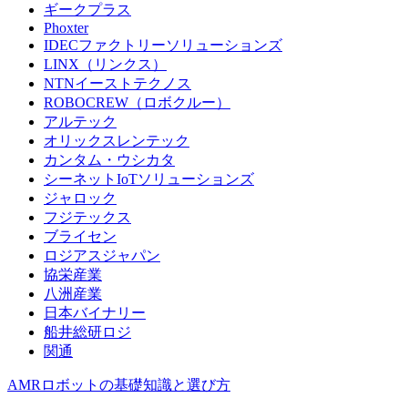
ギークプラス
Phoxter
IDECファクトリーソリューションズ
LINX（リンクス）
NTNイーストテクノス
ROBOCREW（ロボクルー）
アルテック
オリックスレンテック
カンタム・ウシカタ
シーネットIoTソリューションズ
ジャロック
フジテックス
ブライセン
ロジアスジャパン
協栄産業
八洲産業
日本バイナリー
船井総研ロジ
関通
AMRロボットの基礎知識と選び方