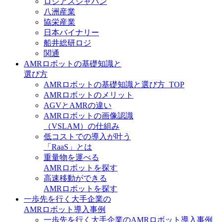
ロジアスジャパン
八洲産業
協栄産業
日本バイナリー
船井総研ロジ
関通
AMRロボットの基礎知識と
選び方
AMRロボットの基礎知識と選び方_TOP
AMRロボットのメリット
AGVとAMRの違い
AMRロボットの画像認識
（VSLAM）の仕組み
低コストでの導入が叶う
「RaaS」とは
重量物を運べる
AMRロボットを探す
高速移動ができる
AMRロボットを探す
一歩先を行く大手企業の
AMRロボット導入事例
一歩先を行く大手企業のAMRロボット導入事例