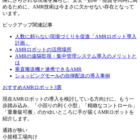
険にさらされる現場を減らし、安全・効率・品質を同時に高
める
ために、AMR技術は今まさに欠かせない存在となって
います。
ピックアップ関連記事
人数に頼らない現場づくりを促進「AMRロボット導入
計画」
AMRロボットの活用場所
AMRの遠隔監視・集中管理システム導入のメリットと
は
垂直搬送機と連携できるAMR
ショッピングモールの自律配送の導入事例
おすすめAMRロボット3選
現在AMRロボットの導入を検討している方向けに、
もう一
歩踏み込み、「小回りの利く小型」「精緻なコントロール」
「重量級可搬」のかゆいところに手が届くAMRロボット
を
紹介します。
通路が狭い
小規模工場向け