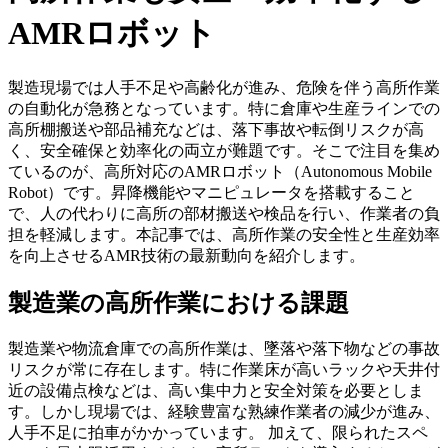
AMRロボット
製造現場では人手不足や高齢化が進み、危険を伴う高所作業
の自動化が急務となっています。特に倉庫や生産ラインでの
高所棚搬送や部品補充などは、落下事故や転倒リスクが高
く、安全確保と効率化の両立が難題です。そこで注目を集め
ているのが、高所対応のAMRロボット（Autonomous Mobile
Robot）です。昇降機能やマニピュレータを搭載すること
で、人の代わりに高所の部材搬送や検品を行い、作業者の負
担を軽減します。本記事では、高所作業の安全性と生産効率
を向上させるAMR技術の最新動向を紹介します。
製造業の高所作業における課題
製造業や物流倉庫での高所作業は、墜落や落下物などの事故
リスクが常に存在します。特に作業床が高いラックや天井付
近の設備点検などは、高い集中力と安全対策を必要としま
す。しかし現場では、経験豊富な熟練作業者の減少が進み、
人手不足に拍車がかかっています。 加えて、限られたスペ