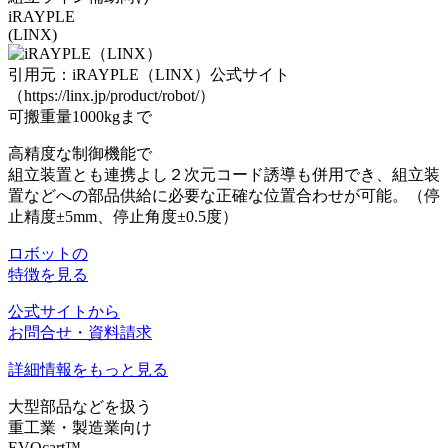
iRAYPLE
(LINX)
引用元：iRAYPLE（LINX）公式サイト
（https://linx.jp/product/robot/）
可搬重量1000kgまで
高精度な制御機能で
組立装置とも連携よし
２次元コード誘導も併用でき、組立装
置などへの部品供給に必要な正確な位置合わせが可能。（停
止精度±5mm、停止角度±0.5度）
ロボットの
特徴を見る
公式サイトから
お問合せ・資料請求
詳細情報をもっと見る
大型部品などを扱う
重工業・製造業向け
EVOcart™