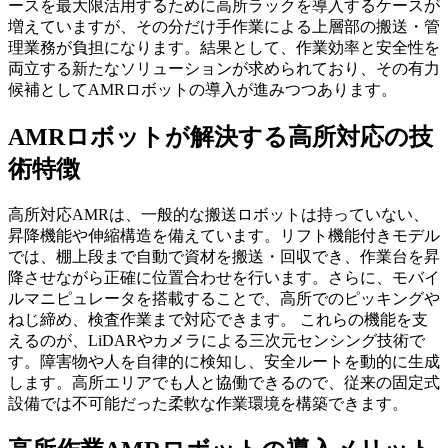
ースを最大限活用するために高所ラックを導入するケースが
増えていますが、その分だけ手作業による上層部の搬送・管
理業務が負担になります。結果として、
作業効率と安全性を
両立する新たなソリューション
が求められており、その有力
候補としてAMRロボットの導入が進みつつあります。
AMRロボットが解決する高所対応の技
術特徴
高所対応AMRは、一般的な搬送ロボットは持っていない、
昇降機能や伸縮構造を備えています。リフト機能付きモデル
では、棚上段まで自動で資材を搬送・回収でき、作業台を昇
降させながら正確に位置合わせを行います。さらに、モバイ
ルマニピュレータを搭載することで、高所でのピッキングや
ねじ締め、検査作業まで対応できます。 これらの機能を支
えるのが、LiDARやカメラによる三次元センシング技術で
す。障害物や人を自律的に検知し、安全ルートを動的に生成
します。
高所エリアでも人と協働できる
ので、従来の固定式
設備では不可能だった柔軟な作業環境を構築できます。