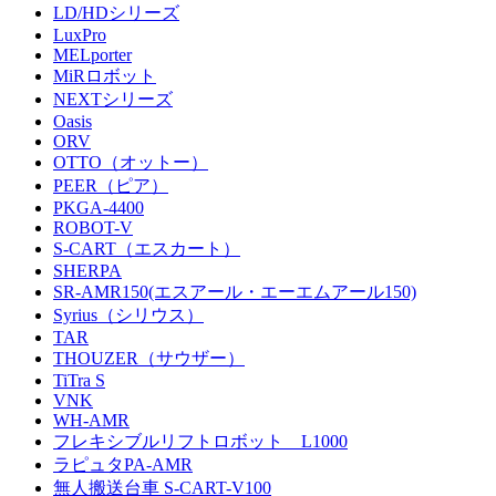
LD/HDシリーズ
LuxPro
MELporter
MiRロボット
NEXTシリーズ
Oasis
ORV
OTTO（オットー）
PEER（ピア）
PKGA-4400
ROBOT-V
S-CART（エスカート）
SHERPA
SR-AMR150(エスアール・エーエムアール150)
Syrius（シリウス）
TAR
THOUZER（サウザー）
TiTra S
VNK
WH-AMR
フレキシブルリフトロボット L1000
ラピュタPA-AMR
無人搬送台車 S-CART-V100