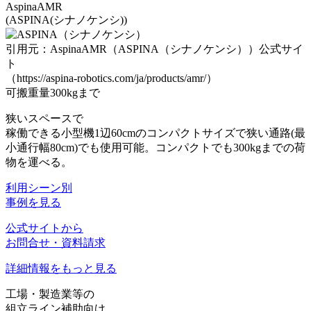
AspinaAMR
(ASPINA(シナノケンシ))
引用元：AspinaAMR（ASPINA（シナノケンシ））公式サイ
ト
（https://aspina-robotics.com/ja/products/amr/）
可搬重量300kgまで
狭いスペースで
稼働できる小型機
1辺60cmのコンパクトサイズで狭い通路(最
小通行幅80cm)でも使用可能。コンパクトでも300kgまでの荷
物を運べる。
利用シーン別
事例を見る
公式サイトから
お問合せ・資料請求
詳細情報をもっと見る
工場・製造業等の
組立ライン補助向け