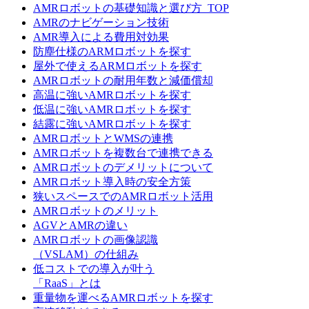
AMRロボットの基礎知識と選び方_TOP
AMRのナビゲーション技術
AMR導入による費用対効果
防塵仕様のARMロボットを探す
屋外で使えるARMロボットを探す
AMRロボットの耐用年数と減価償却
高温に強いAMRロボットを探す
低温に強いAMRロボットを探す
結露に強いAMRロボットを探す
AMRロボットとWMSの連携
AMRロボットを複数台で連携できる
AMRロボットのデメリットについて
AMRロボット導入時の安全方策
狭いスペースでのAMRロボット活用
AMRロボットのメリット
AGVとAMRの違い
AMRロボットの画像認識
（VSLAM）の仕組み
低コストでの導入が叶う
「RaaS」とは
重量物を運べるAMRロボットを探す