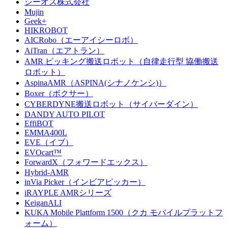
シーオス株式会社
Mujin
Geek+
HIKROBOT
AICRobo（エーアイシーロボ）
AiTran（エアトラン）
AMR ピッキング搬送ロボット（自律走行型 協働搬送
ロボット）
AspinaAMR（ASPINA(シナノケンシ)）
Boxer（ボクサー）
CYBERDYNE搬送ロボット（サイバーダイン）
DANDY AUTO PILOT
EffiBOT
EMMA400L
EVE（イブ）
EVOcart™
ForwardX（フォワードエックス）
Hybrid-AMR
inVia Picker（インビアピッカー）
iRAYPLE AMRシリーズ
KeiganALI
KUKA Mobile Plattform 1500（クカ モバイルプラットフ
ォーム）