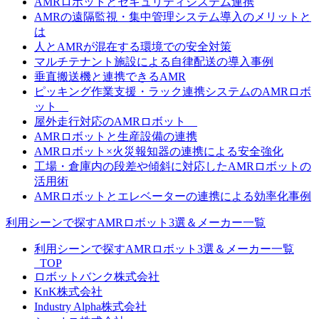
AMRロボットとセキュリティシステム連携
AMRの遠隔監視・集中管理システム導入のメリットと
は
人とAMRが混在する環境での安全対策
マルチテナント施設による自律配送の導入事例
垂直搬送機と連携できるAMR
ピッキング作業支援・ラック連携システムのAMRロボ
ット
屋外走行対応のAMRロボット
AMRロボットと生産設備の連携
AMRロボット×火災報知器の連携による安全強化
工場・倉庫内の段差や傾斜に対応したAMRロボットの
活用術
AMRロボットとエレベーターの連携による効率化事例
利用シーンで探すAMRロボット3選＆メーカー一覧
利用シーンで探すAMRロボット3選＆メーカー一覧
_TOP
ロボットバンク株式会社
KnK株式会社
Industry Alpha株式会社