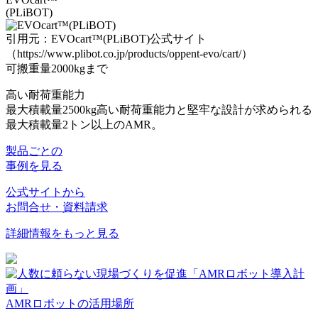
(PLiBOT)
引用元：EVOcart™(PLiBOT)公式サイト
（https://www.plibot.co.jp/products/oppent-evo/cart/）
可搬重量2000kgまで
高い耐荷重能力
最大積載量2500kg
高い耐荷重能力と堅牢な設計が求められる
最大積載量2トン以上のAMR。
製品ごとの
事例を見る
公式サイトから
お問合せ・資料請求
詳細情報をもっと見る
AMRロボットの活用場所