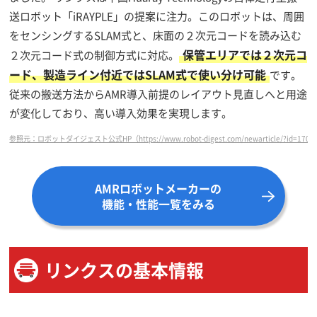
送ロボット「iRAYPLE」の提案に注力。このロボットは、周囲
をセンシングするSLAM式と、床面の２次元コードを読み込む
保管エリアでは２次元コ
２次元コード式の制御方式に対応。
ード、製造ライン付近ではSLAM式で使い分け可能
です。
従来の搬送方法からAMR導入前提のレイアウト見直しへと用途
が変化しており、高い導入効果を実現します。
参照元：ロボットダイジェスト公式HP（https://www.robot-digest.com/newarticle/?id=17072
AMRロボットメーカーの
機能・性能一覧をみる
リンクスの基本情報