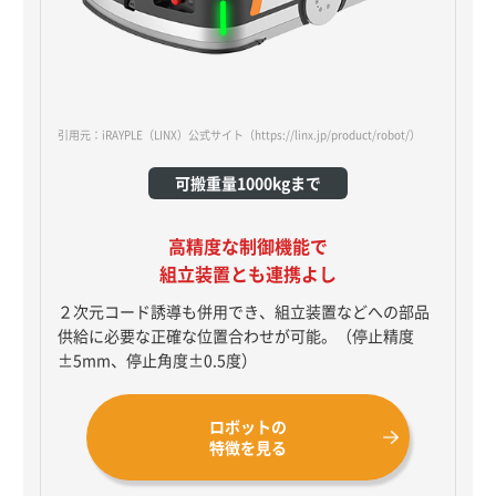
引用元：iRAYPLE（LINX）公式サイト
（https://linx.jp/product/robot/）
可搬重量1000kgまで
高精度な制御機能で
組立装置とも連携よし
２次元コード誘導も併用でき、組立装置などへの部品
供給に必要な正確な位置合わせが可能。（停止精度
±5mm、停止角度±0.5度）
ロボットの
特徴を見る