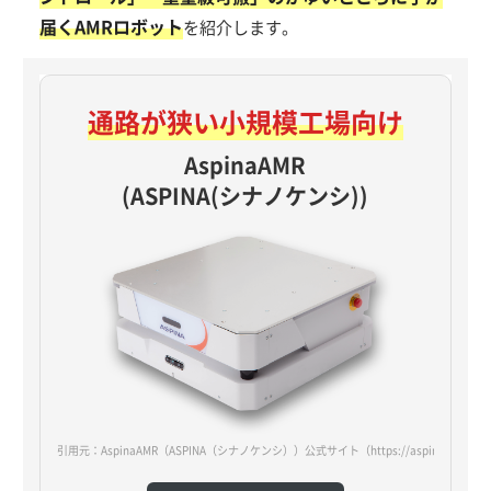
届くAMRロボット
を紹介します。
通路が狭い
小規模工場向け
AspinaAMR
(ASPINA(シナノケンシ))
引用元：AspinaAMR（ASPINA（シナノケンシ））公式サイト
（https://aspina-robotic