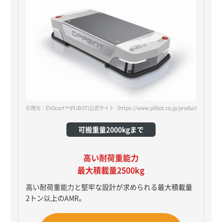
引用元：EVOcart™(PLiBOT)公式サイト
（https://www.plibot.co.jp/products/oppent-
可搬重量2000kgまで
高い耐荷重能力
最大積載量2500kg
高い耐荷重能力と堅牢な設計が求められる最大積載量
2トン以上のAMR。