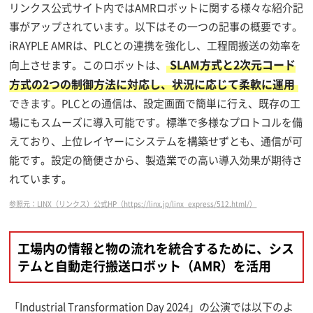
リンクス公式サイト内ではAMRロボットに関する様々な紹介記
事がアップされています。以下はその一つの記事の概要です。
iRAYPLE AMRは、PLCとの連携を強化し、工程間搬送の効率を
SLAM方式と2次元コード
向上させます。このロボットは、
方式の2つの制御方法に対応し、状況に応じて柔軟に運用
できます。PLCとの通信は、設定画面で簡単に行え、既存の工
場にもスムーズに導入可能です。標準で多様なプロトコルを備
えており、上位レイヤーにシステムを構築せずとも、通信が可
能です。設定の簡便さから、製造業での高い導入効果が期待さ
れています。
参照元：LINX（リンクス）公式HP（https://linx.jp/linx_express/512.html/）
工場内の情報と物の流れを統合するために、シス
テムと自動走行搬送ロボット（AMR）を活用
「Industrial Transformation Day 2024」の公演では以下のよ