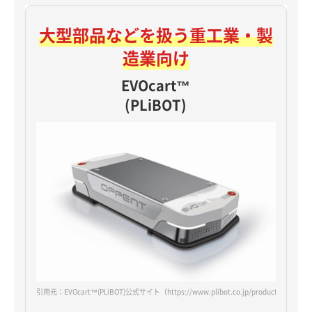
大型部品などを扱う
重工業・製
造業向け
EVOcart™
(PLiBOT)
引用元：EVOcart™(PLiBOT)公式サイト
（https://www.plibot.co.jp/products/oppent-