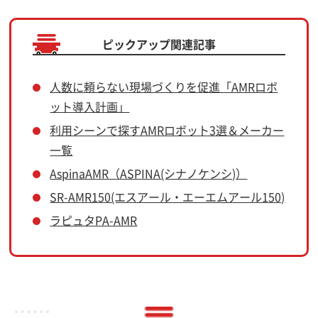
ピックアップ関連記事
人数に頼らない現場づくりを促進「AMRロボ
ット導入計画」
利用シーンで探すAMRロボット3選＆メーカー
一覧
AspinaAMR（ASPINA(シナノケンシ)）
SR-AMR150(エスアール・エーエムアール150)
ラピュタPA-AMR