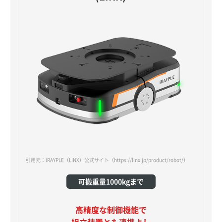
引用元：iRAYPLE（LINX）公式サイト
（https://linx.jp/product/robot/）
可搬重量1000kgまで
高精度な制御機能で