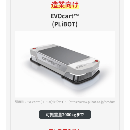
造業向け
EVOcart™
(PLiBOT)
引用元：EVOcart™(PLiBOT)公式サイト
（https://www.plibot.co.jp/products/oppent-
可搬重量2000kgまで