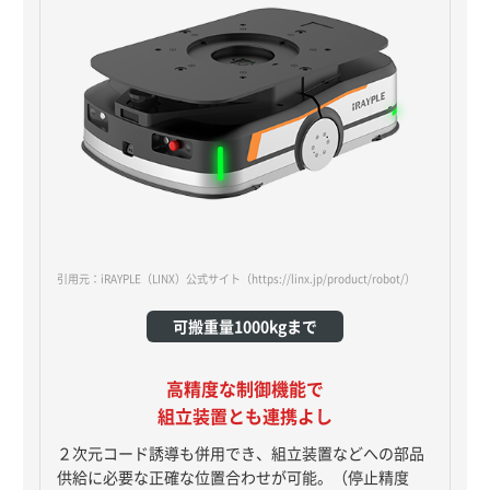
引用元：iRAYPLE（LINX）公式サイト
（https://linx.jp/product/robot/）
可搬重量1000kgまで
高精度な制御機能で
組立装置とも連携よし
２次元コード誘導も併用でき、組立装置などへの部品
供給に必要な正確な位置合わせが可能。（停止精度