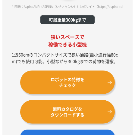
引用元：AspinaAMR（ASPINA（シナノケンシ））公式サイト
（https://aspina-robotics.
可搬重量300kgまで
狭いスペースで
稼働できる小型機
1辺60cmのコンパクトサイズで狭い通路(最小通行幅80c
m)でも使用可能。小型ながら300kgまでの荷物を運搬。
ロボットの特徴を
チェック
無料カタログを
ダウンロードする