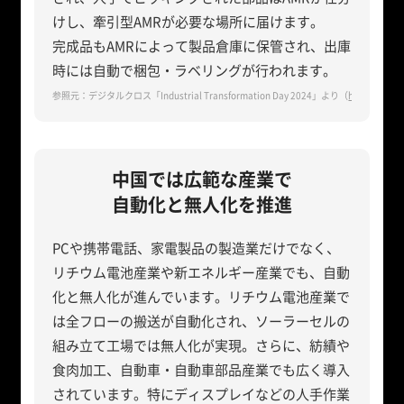
けし、牽引型AMRが必要な場所に届けます。
完成品もAMRによって製品倉庫に保管され、出庫
時には自動で梱包・ラベリングが行われます。
参照元：デジタルクロス「Industrial Transformation Day 2024」より（
https://dcr
中国では広範な産業で
自動化と無人化を推進
PCや携帯電話、家電製品の製造業だけでなく、
リチウム電池産業や新エネルギー産業でも、自動
化と無人化が進んでいます。リチウム電池産業で
は全フローの搬送が自動化され、ソーラーセルの
組み立て工場では無人化が実現。さらに、紡績や
食肉加工、自動車・自動車部品産業でも広く導入
されています。特にディスプレイなどの人手作業