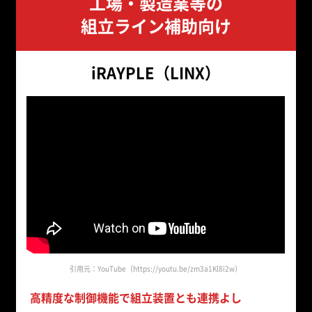
工場・製造業等の
組立ライン補助向け
iRAYPLE（LINX）
引用元：YouTube（https://youtu.be/zm3a1Kl8i2w）
高精度な制御機能で組立装置とも連携よし