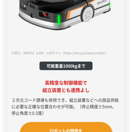
引用元：iRAYPLE（LINX）公式サイト
（https://linx.jp/product/robot/）
可搬重量1000kgまで
高精度な制御機能で
組立装置とも連携よし
２次元コード誘導も併用でき、組立装置などへの部品供給
に必要な正確な位置合わせが可能。（停止精度±5mm、
停止角度±0.5度）
ロボットの特徴を