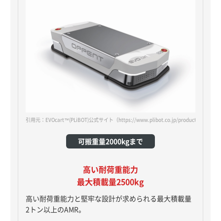
引用元：EVOcart™(PLiBOT)公式サイト
（https://www.plibot.co.jp/products/oppent-
可搬重量2000kgまで
高い耐荷重能力
最大積載量2500kg
高い耐荷重能力と堅牢な設計が求められる最大積載量
2トン以上のAMR。