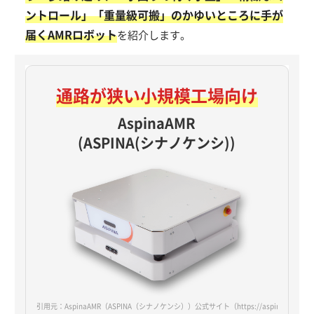
ントロール」「重量級可搬」のかゆいところに手が
届くAMRロボット
を紹介します。
通路が狭い
小規模工場向け
AspinaAMR
(ASPINA(シナノケンシ))
引用元：AspinaAMR（ASPINA（シナノケンシ））公式サイト
（https://aspina-robotic