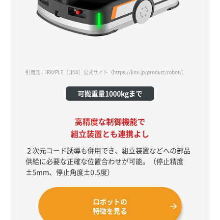
引用元：iRAYPLE（LINX）公式サイト
（https://linx.jp/product/robot/）
可搬重量1000kgまで
高精度な制御機能で
組立装置とも連携よし
２次元コード誘導も併用でき、組立装置などへの部品
供給に必要な正確な位置合わせが可能。（停止精度
±5mm、停止角度±0.5度）
ロボットの
特徴を見る