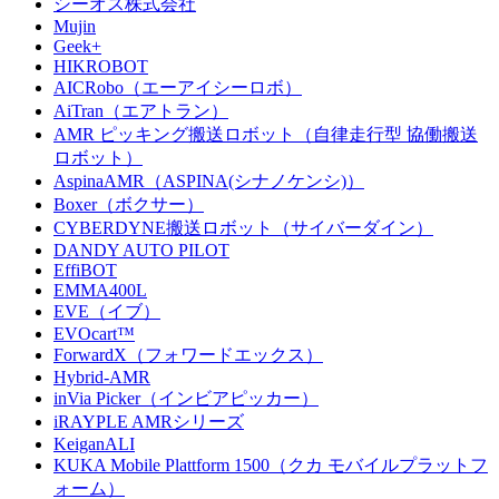
シーオス株式会社
Mujin
Geek+
HIKROBOT
AICRobo（エーアイシーロボ）
AiTran（エアトラン）
AMR ピッキング搬送ロボット（自律走行型 協働搬送
ロボット）
AspinaAMR（ASPINA(シナノケンシ)）
Boxer（ボクサー）
CYBERDYNE搬送ロボット（サイバーダイン）
DANDY AUTO PILOT
EffiBOT
EMMA400L
EVE（イブ）
EVOcart™
ForwardX（フォワードエックス）
Hybrid-AMR
inVia Picker（インビアピッカー）
iRAYPLE AMRシリーズ
KeiganALI
KUKA Mobile Plattform 1500（クカ モバイルプラットフ
ォーム）