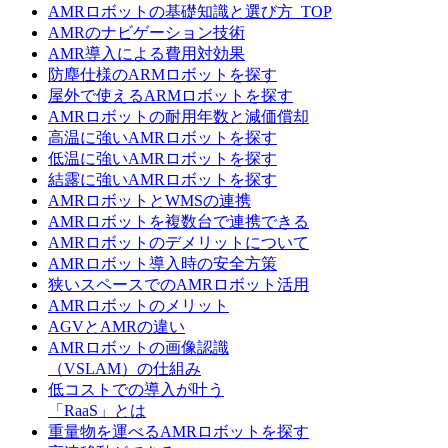
AMRロボットの基礎知識と選び方_TOP
AMRのナビゲーション技術
AMR導入による費用対効果
防塵仕様のARMロボットを探す
屋外で使えるARMロボットを探す
AMRロボットの耐用年数と減価償却
高温に強いAMRロボットを探す
低温に強いAMRロボットを探す
結露に強いAMRロボットを探す
AMRロボットとWMSの連携
AMRロボットを複数台で連携できる
AMRロボットのデメリットについて
AMRロボット導入時の安全方策
狭いスペースでのAMRロボット活用
AMRロボットのメリット
AGVとAMRの違い
AMRロボットの画像認識
（VSLAM）の仕組み
低コストでの導入が叶う
「RaaS」とは
重量物を運べるAMRロボットを探す