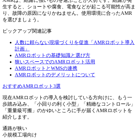
AMRは、結露に強いものを選ぶことが大切です。結露が発
生すると、ショートや腐食、電食などが起こる可能性が高ま
り、故障の原因になりかねません。使用環境に合ったAMR
を選びましょう。
ピックアップ関連記事
人数に頼らない現場づくりを促進「AMRロボット導入
計画」
AMRロボットの基礎知識と選び方
狭いスペースでのAMRロボット活用
AMRロボットとWMSの連携
AMRロボットのデメリットについて
おすすめAMRロボット3選
現在AMRロボットの導入を検討している方向けに、
もう一
歩踏み込み、「小回りの利く小型」「精緻なコントロール」
「重量級可搬」のかゆいところに手が届くAMRロボット
を
紹介します。
通路が狭い
小規模工場向け