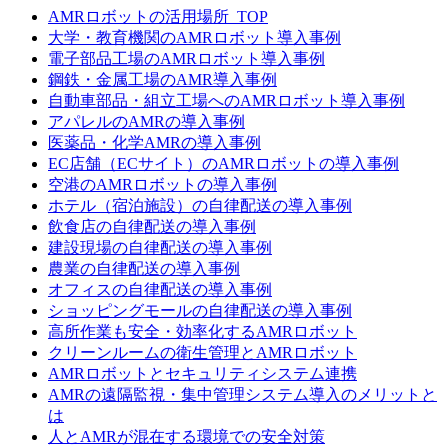
AMRロボットの活用場所_TOP
大学・教育機関のAMRロボット導入事例
電子部品工場のAMRロボット導入事例
鋼鉄・金属工場のAMR導入事例
自動車部品・組立工場へのAMRロボット導入事例
アパレルのAMRの導入事例
医薬品・化学AMRの導入事例
EC店舗（ECサイト）のAMRロボットの導入事例
空港のAMRロボットの導入事例
ホテル（宿泊施設）の自律配送の導入事例
飲食店の自律配送の導入事例
建設現場の自律配送の導入事例
農業の自律配送の導入事例
オフィスの自律配送の導入事例
ショッピングモールの自律配送の導入事例
高所作業も安全・効率化するAMRロボット
クリーンルームの衛生管理とAMRロボット
AMRロボットとセキュリティシステム連携
AMRの遠隔監視・集中管理システム導入のメリットと
は
人とAMRが混在する環境での安全対策