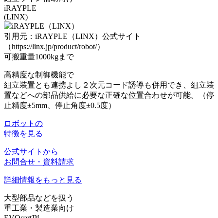
iRAYPLE
(LINX)
引用元：iRAYPLE（LINX）公式サイト
（https://linx.jp/product/robot/）
可搬重量1000kgまで
高精度な制御機能で
組立装置とも連携よし
２次元コード誘導も併用でき、組立装
置などへの部品供給に必要な正確な位置合わせが可能。（停
止精度±5mm、停止角度±0.5度）
ロボットの
特徴を見る
公式サイトから
お問合せ・資料請求
詳細情報をもっと見る
大型部品などを扱う
重工業・製造業向け
EVOcart™