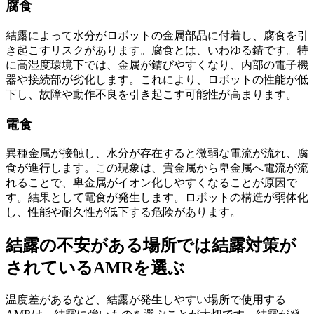
腐食
結露によって水分がロボットの金属部品に付着し、腐食を引
き起こすリスクがあります。腐食とは、いわゆる錆です。特
に
高湿度環境下では、金属が錆びやすくなり、内部の電子機
器や接続部が劣化
します。これにより、ロボットの性能が低
下し、故障や動作不良を引き起こす可能性が高まります。
電食
異種金属が接触し、水分が存在すると微弱な電流が流れ、腐
食が進行します。この現象は、貴金属から卑金属へ電流が流
れることで、卑金属がイオン化しやすくなることが原因で
す。結果として電食が発生します。
ロボットの構造が弱体化
し、性能や耐久性が低下
する危険があります。
結露の不安がある場所では結露対策が
されているAMRを選ぶ
温度差があるなど、結露が発生しやすい場所で使用する