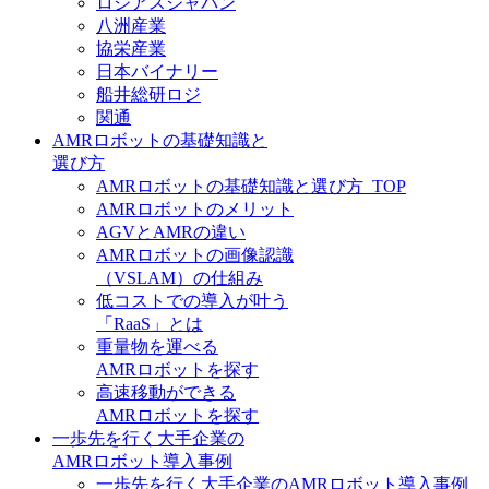
ロジアスジャパン
八洲産業
協栄産業
日本バイナリー
船井総研ロジ
関通
AMRロボットの基礎知識と
選び方
AMRロボットの基礎知識と選び方_TOP
AMRロボットのメリット
AGVとAMRの違い
AMRロボットの画像認識
（VSLAM）の仕組み
低コストでの導入が叶う
「RaaS」とは
重量物を運べる
AMRロボットを探す
高速移動ができる
AMRロボットを探す
一歩先を行く大手企業の
AMRロボット導入事例
一歩先を行く大手企業のAMRロボット導入事例