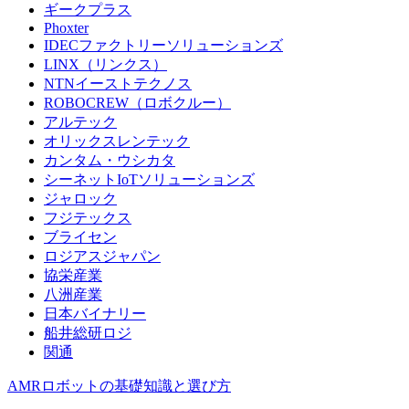
ギークプラス
Phoxter
IDECファクトリーソリューションズ
LINX（リンクス）
NTNイーストテクノス
ROBOCREW（ロボクルー）
アルテック
オリックスレンテック
カンタム・ウシカタ
シーネットIoTソリューションズ
ジャロック
フジテックス
ブライセン
ロジアスジャパン
協栄産業
八洲産業
日本バイナリー
船井総研ロジ
関通
AMRロボットの基礎知識と選び方