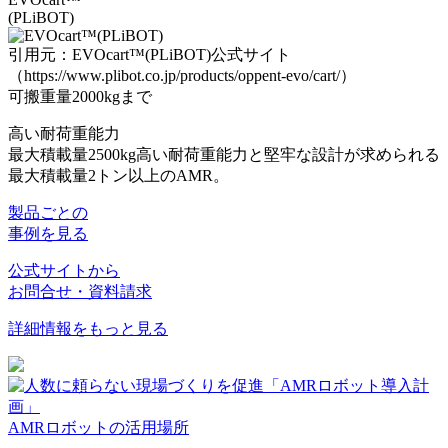
(PLiBOT)
引用元：EVOcart™(PLiBOT)公式サイト
（https://www.plibot.co.jp/products/oppent-evo/cart/）
可搬重量2000kgまで
高い耐荷重能力
最大積載量2500kg
高い耐荷重能力と堅牢な設計が求められる
最大積載量2トン以上のAMR。
製品ごとの
事例を見る
公式サイトから
お問合せ・資料請求
詳細情報をもっと見る
AMRロボットの活用場所