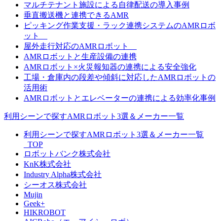
マルチテナント施設による自律配送の導入事例
垂直搬送機と連携できるAMR
ピッキング作業支援・ラック連携システムのAMRロボ
ット
屋外走行対応のAMRロボット
AMRロボットと生産設備の連携
AMRロボット×火災報知器の連携による安全強化
工場・倉庫内の段差や傾斜に対応したAMRロボットの
活用術
AMRロボットとエレベーターの連携による効率化事例
利用シーンで探すAMRロボット3選＆メーカー一覧
利用シーンで探すAMRロボット3選＆メーカー一覧
_TOP
ロボットバンク株式会社
KnK株式会社
Industry Alpha株式会社
シーオス株式会社
Mujin
Geek+
HIKROBOT