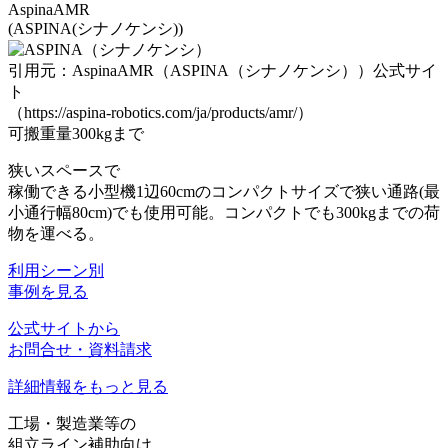
AspinaAMR
(ASPINA(シナノケンシ))
引用元：AspinaAMR（ASPINA（シナノケンシ））公式サイ
ト
（https://aspina-robotics.com/ja/products/amr/）
可搬重量300kgまで
狭いスペースで
稼働できる小型機
1辺60cmのコンパクトサイズで狭い通路(最
小通行幅80cm)でも使用可能。コンパクトでも300kgまでの荷
物を運べる。
利用シーン別
事例を見る
公式サイトから
お問合せ・資料請求
詳細情報をもっと見る
工場・製造業等の
組立ライン補助向け