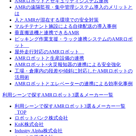
AMRロボットとセキュリティシステム連携
AMRの遠隔監視・集中管理システム導入のメリットと
は
人とAMRが混在する環境での安全対策
マルチテナント施設による自律配送の導入事例
垂直搬送機と連携できるAMR
ピッキング作業支援・ラック連携システムのAMRロボ
ット
屋外走行対応のAMRロボット
AMRロボットと生産設備の連携
AMRロボット×火災報知器の連携による安全強化
工場・倉庫内の段差や傾斜に対応したAMRロボットの
活用術
AMRロボットとエレベーターの連携による効率化事例
利用シーンで探すAMRロボット3選＆メーカー一覧
利用シーンで探すAMRロボット3選＆メーカー一覧
_TOP
ロボットバンク株式会社
KnK株式会社
Industry Alpha株式会社