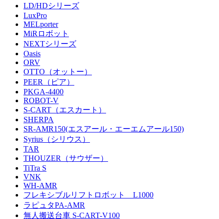
LD/HDシリーズ
LuxPro
MELporter
MiRロボット
NEXTシリーズ
Oasis
ORV
OTTO（オットー）
PEER（ピア）
PKGA-4400
ROBOT-V
S-CART（エスカート）
SHERPA
SR-AMR150(エスアール・エーエムアール150)
Syrius（シリウス）
TAR
THOUZER（サウザー）
TiTra S
VNK
WH-AMR
フレキシブルリフトロボット L1000
ラピュタPA-AMR
無人搬送台車 S-CART-V100