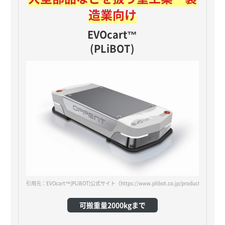
造業向け
EVOcart™
(PLiBOT)
引用元：EVOcart™(PLiBOT)公式サイト
（https://www.plibot.co.jp/products/oppent-
可搬重量2000kgまで