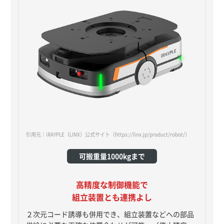
引用元：iRAYPLE（LINX）公式サイト
（https://linx.jp/product/robot/）
可搬重量1000kgまで
高精度な制御機能で
組立装置とも連携よし
２次元コード誘導も併用でき、組立装置などへの部品