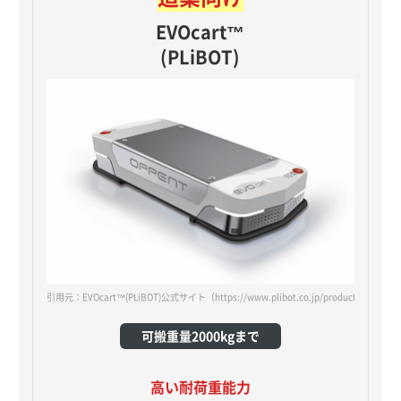
EVOcart™
(PLiBOT)
引用元：EVOcart™(PLiBOT)公式サイト
（https://www.plibot.co.jp/products/oppent-
可搬重量2000kgまで
高い耐荷重能力