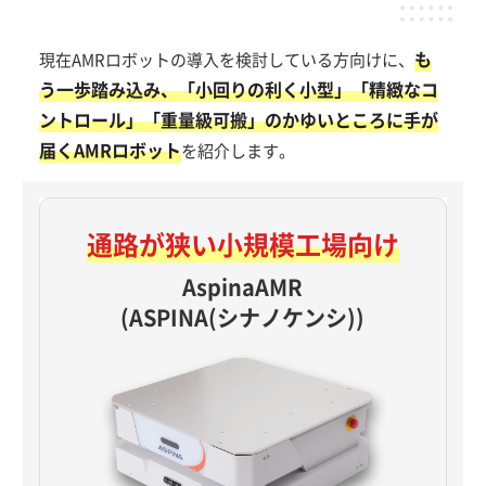
も
現在AMRロボットの導入を検討している方向けに、
う一歩踏み込み、「小回りの利く小型」「精緻なコ
ントロール」「重量級可搬」のかゆいところに手が
届くAMRロボット
を紹介します。
通路が狭い
小規模工場向け
AspinaAMR
(ASPINA(シナノケンシ))