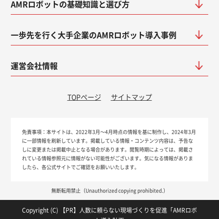
AMRロボットの基礎知識と選び方
一歩先を行く大手企業のAMRロボット導入事例
運営会社情報
TOPページ
サイトマップ
免責事項：
本サイトは、2022年3月～4月時点の情報を基に制作し、2024年3月
に一部情報を刷新しています。掲載している情報・コンテンツ内容は、予告な
しに変更または掲載中止となる場合があります。閲覧時期によっては、掲載さ
れている情報参照元に情報がない可能性がございます。気になる情報がありま
したら、各公式サイトでご確認をお願いいたします。
無断転用禁止（Unauthorized copying prohibited.）
Copyright (C)
人数に頼らない現場づくりを促進「AMRロボ