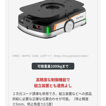
引用元：iRAYPLE（LINX）公式サイト
（https://linx.jp/product/robot/）
可搬重量1000kgまで
高精度な制御機能で
組立装置とも連携よし
２次元コード誘導も併用でき、組立装置などへの部品
供給に必要な正確な位置合わせが可能。（停止精度
±5mm、停止角度±0.5度）