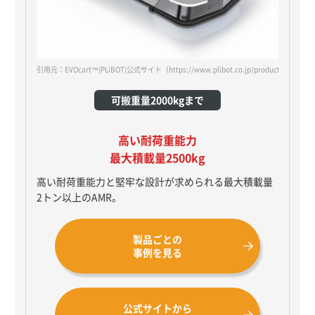
引用元：EVOcart™(PLiBOT)公式サイト
（https://www.plibot.co.jp/products/oppent-
可搬重量2000kgまで
高い耐荷重能力
最大積載量2500kg
高い耐荷重能力と堅牢な設計が求められる最大積載量
2トン以上のAMR。
製品ごとの
事例を見る
公式サイトから