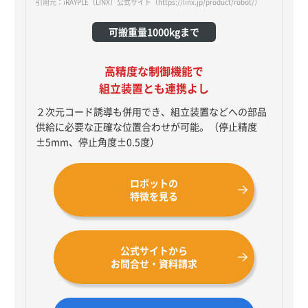
引用元：iRAYPLE（LINX）公式サイト
（https://linx.jp/product/robot/）
可搬重量1000kgまで
高精度な制御機能で
組立装置とも連携よし
２次元コード誘導も併用でき、組立装置などへの部品
供給に必要な正確な位置合わせが可能。（停止精度
±5mm、停止角度±0.5度）
ロボットの
特徴を見る
公式サイトから
お問合せ・資料請求