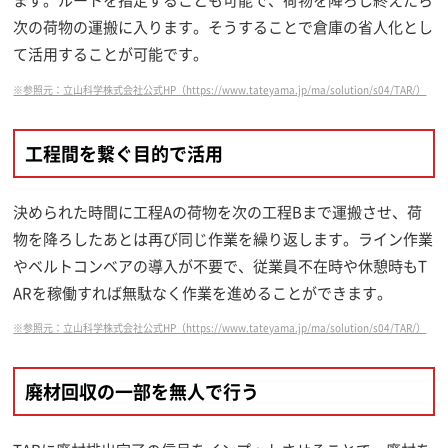
次の荷物の運搬に入ります。そうすることで倉庫の省人化とし
て活用することが可能です。
※参照元：立山科学株式会社公式HP（https://www.tateyama.jp/ma/solution/s04/TAR/）
工程間を繋ぐ目的で活用
決められた時間に工程Aの荷物を次の工程Bまで運搬させ、荷
物を降ろしたあとは再び同じ作業を繰り返します。ライン作業
やベルトコンベアの導入が不要で、従業員不在時や休憩時もT
ARを稼働すれば無駄なく作業を進めることができます。
※参照元：立山科学株式会社公式HP（https://www.tateyama.jp/ma/solution/s04/TAR/）
廃材回収の一部を無人で行う