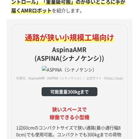
ントロール」「重量級可搬」のかゆいところに手が
届くAMRロボット
を紹介します。
通路が狭い
小規模工場向け
AspinaAMR
(ASPINA(シナノケンシ))
引用元：AspinaAMR（ASPINA（シナノケンシ））公式サイト
（https://aspina-robotic
可搬重量300kgまで
狭いスペースで
稼働できる小型機
1辺60cmのコンパクトサイズで狭い通路(最小通行幅8
0cm)でも使用可能。コンパクトでも300kgまでの荷物