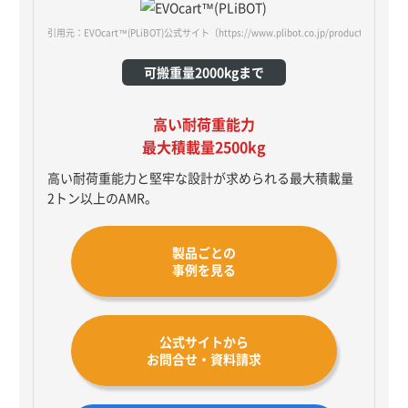
引用元：EVOcart™(PLiBOT)公式サイト
（https://www.plibot.co.jp/products/oppent-
可搬重量2000kgまで
高い耐荷重能力
最大積載量2500kg
高い耐荷重能力と堅牢な設計が求められる最大積載量
2トン以上のAMR。
製品ごとの
事例を見る
公式サイトから
お問合せ・資料請求