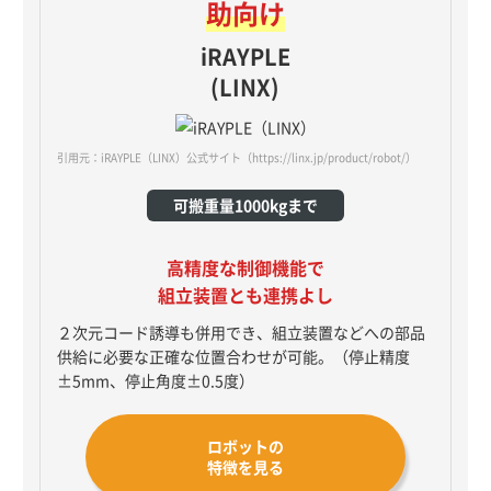
助向け
iRAYPLE
(LINX)
引用元：iRAYPLE（LINX）公式サイト
（https://linx.jp/product/robot/）
可搬重量1000kgまで
高精度な制御機能で
組立装置とも連携よし
２次元コード誘導も併用でき、組立装置などへの部品
供給に必要な正確な位置合わせが可能。（停止精度
±5mm、停止角度±0.5度）
ロボットの
特徴を見る